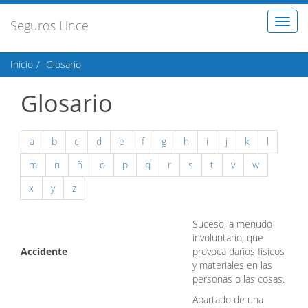
Toggl
Seguros Lince
naviga
Inicio
Glosario
Glosario
a
b
c
d
e
f
g
h
i
j
k
l
m
n
ñ
o
p
q
r
s
t
v
w
x
y
z
Suceso, a menudo
involuntario, que
Accidente
provoca daños físicos
y materiales en las
personas o las cosas.
Apartado de una