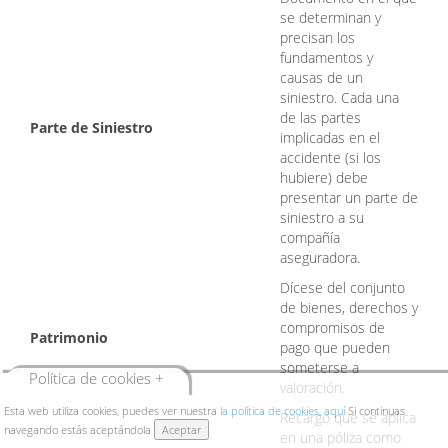
se determinan y
precisan los
fundamentos y
causas de un
siniestro. Cada una
de las partes
Parte de Siniestro
implicadas en el
accidente (si los
hubiere) debe
presentar un parte de
siniestro a su
compañía
aseguradora.
Dícese del conjunto
de bienes, derechos y
compromisos de
Patrimonio
pago que pueden
someterse a
Política de cookies +
valoración.
Esta web utiliza cookies, puedes ver nuestra
la política de cookies, aquí
Si continuas
Recargo que se aplica
navegando estás aceptándola
Aceptar
en una póliza como