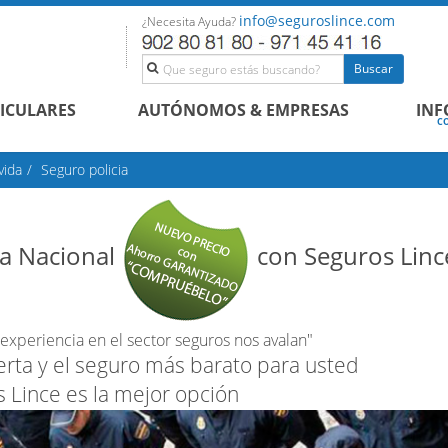
info@seguroslince.com
¿Necesita Ayuda?
Buscar
ICULARES
AUTÓNOMOS & EMPRESAS
IN
CON
vida
Seguro policia
ía Nacional
con Seguros Linc
experiencia en el sector seguros nos avalan"
erta y el seguro más barato para usted
 Lince es la mejor opción