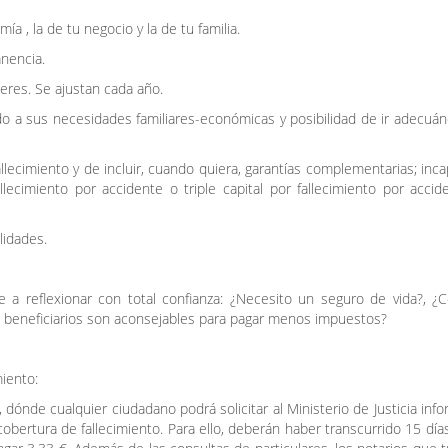
a , la de tu negocio y la de tu familia.
nencia.
eres. Se ajustan cada año.
ado a sus necesidades familiares-económicas y posibilidad de ir adecuá
fallecimiento y de incluir, cuando quiera, garantías complementarias; inc
lecimiento por accidente o triple capital por fallecimiento por acci
lidades.
 a reflexionar con total confianza: ¿Necesito un seguro de vida?, ¿
ué beneficiarios son aconsejables para pagar menos impuestos?
miento:
o, dónde cualquier ciudadano podrá solicitar al Ministerio de Justicia inf
cobertura de fallecimiento. Para ello, deberán haber transcurrido 15 dí