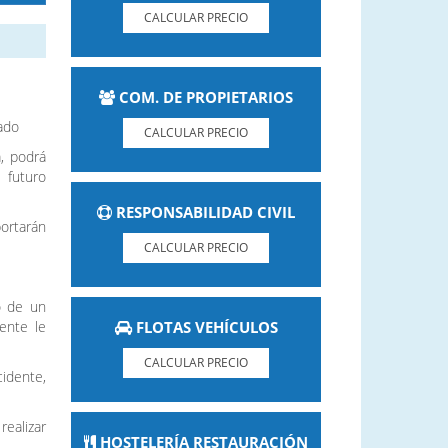
CALCULAR PRECIO
COM. DE PROPIETARIOS
ado
CALCULAR PRECIO
, podrá
 futuro
RESPONSABILIDAD CIVIL
portarán
CALCULAR PRECIO
o de un
dente le
FLOTAS VEHÍCULOS
CALCULAR PRECIO
idente,
realizar
HOSTELERÍA RESTAURACIÓN