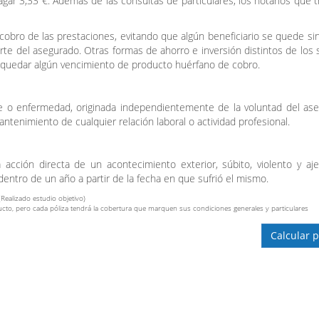
agar 3,33 €. Además de las consultas de particulares, los notarios que 
 cobro de las prestaciones, evitando que algún beneficiario se quede si
rte del asegurado. Otras formas de ahorro e inversión distintos de los
 quedar algún vencimiento de producto huérfano de cobro.
nte o enfermedad, originada independientemente de la voluntad del as
antenimiento de cualquier relación laboral o actividad profesional.
acción directa de un acontecimiento exterior, súbito, violento y aje
dentro de un año a partir de la fecha en que sufrió el mismo.
(Realizado estudio objetivo)
cto, pero cada póliza tendrá la cobertura que marquen sus condiciones generales y particulares
Calcular p