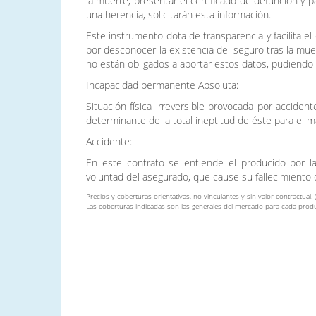
la muerte, presentar el certificado de defunción y p
una herencia, solicitarán esta información.
Este instrumento dota de transparencia y facilita el
por desconocer la existencia del seguro tras la mue
no están obligados a aportar estos datos, pudiendo
Incapacidad permanente Absoluta:
Situación física irreversible provocada por accide
determinante de la total ineptitud de éste para el m
Accidente:
En este contrato se entiende el producido por la 
voluntad del asegurado, que cause su fallecimiento 
Precios y coberturas orientativas, no vinculantes y sin valor contractual. 
Las coberturas indicadas son las generales del mercado para cada produ