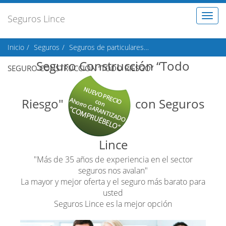
Toggl
Seguros Lince
naviga
Inicio
Seguros
Seguros de particulares
Seguros de construcci
Seguro Construcción “Todo
SEGURO CONSTRUCCIÓN “TODO RIESGO”
Riesgo"
con Seguros
Lince
"Más de 35 años de experiencia en el sector
seguros nos avalan"
La mayor y mejor oferta y el seguro más barato para
usted
Seguros Lince es la mejor opción