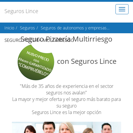
Toggl
Seguros Lince
naviga
Inicio
Seguros
Seguros de autonomos y empresas
Seguros de
Seguro Pizzería Multirriesgo
SEGURO PIZZERÍA MULTIRRIESGO
con Seguros Lince
"Más de 35 años de experiencia en el sector
seguros nos avalan"
La mayor y mejor oferta y el seguro más barato para
su seguro
Seguros Lince es la mejor opción