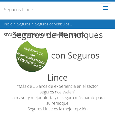
Toggl
Seguros Lince
naviga
Inicio
Seguros
Seguros de vehiculos
Seguros de remolques s
Seguros de Remolques
SEGUROS DE REMOLQUES SEMIREMOLQUES
con Seguros
Lince
"Más de 35 años de experiencia en el sector
seguros nos avalan"
La mayor y mejor oferta y el seguro más barato para
su remoque
Seguros Lince es la mejor opción